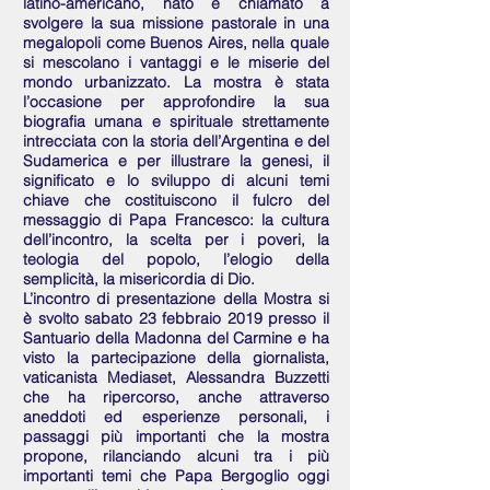
latino-americano, nato e chiamato a
svolgere la sua missione pastorale in una
megalopoli come Buenos Aires, nella quale
si mescolano i vantaggi e le miserie del
mondo urbanizzato. La mostra è stata
l’occasione per approfondire la sua
biografia umana e spirituale strettamente
intrecciata con la storia dell’Argentina e del
Sudamerica e per illustrare la genesi, il
significato e lo sviluppo di alcuni temi
chiave che costituiscono il fulcro del
messaggio di Papa Francesco: la cultura
dell’incontro, la scelta per i poveri, la
teologia del popolo, l’elogio della
semplicità, la misericordia di Dio.
L’incontro di presentazione della Mostra si
è svolto sabato 23 febbraio 2019 presso il
Santuario della Madonna del Carmine e ha
visto la partecipazione della giornalista,
vaticanista Mediaset, Alessandra Buzzetti
che ha ripercorso, anche attraverso
aneddoti ed esperienze personali, i
passaggi più importanti che la mostra
propone, rilanciando alcuni tra i più
importanti temi che Papa Bergoglio oggi