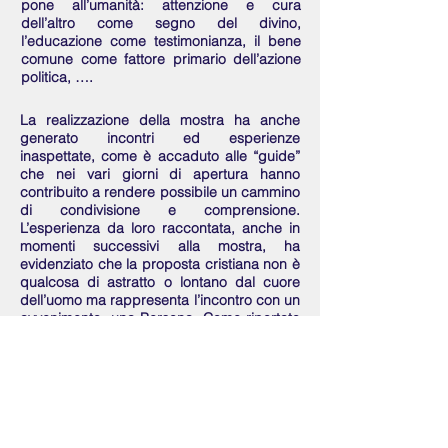
pone all’umanità: attenzione e cura
dell’altro come segno del divino,
l’educazione come testimonianza, il bene
comune come fattore primario dell’azione
politica, ….
La realizzazione della mostra ha anche
generato incontri ed esperienze
inaspettate, come è accaduto alle “guide”
che nei vari giorni di apertura hanno
contribuito a rendere possibile un cammino
di condivisione e comprensione.
L’esperienza da loro raccontata, anche in
momenti successivi alla mostra, ha
evidenziato che la proposta cristiana non è
qualcosa di astratto o lontano dal cuore
dell’uomo ma rappresenta l’incontro con un
avvenimento, una Persona. Come riportato
nel catalogo, «La natura stessa del
cristianesimo consiste nel riconoscere la
presenza di Gesù Cristo e seguirlo. Questa
fu la bella esperienza di quei primi
discepoli che, incontrando Gesù, rimasero
affascinati e pieni di stupore dinanzi alla
figura straordinaria di chi parlava loro, di