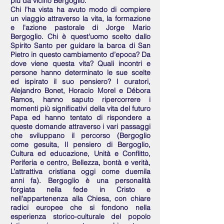
più da vicino Bergoglio.
Chi l’ha vista ha avuto modo di compiere
un viaggio attraverso la vita, la formazione
e l'azione pastorale di Jorge Mario
Bergoglio. Chi è quest'uomo scelto dallo
Spirito Santo per guidare la barca di San
Pietro in questo cambiamento d’epoca? Da
dove viene questa vita? Quali incontri e
persone hanno determinato le sue scelte
ed ispirato il suo pensiero? I curatori,
Alejandro Bonet, Horacio Morel e Débora
Ramos, hanno saputo ripercorrere i
momenti più significativi della vita del futuro
Papa ed hanno tentato di rispondere a
queste domande attraverso i vari passaggi
che sviluppano il percorso (Bergoglio
come gesuita, Il pensiero di Bergoglio,
Cultura ed educazione, Unità e Conflitto,
Periferia e centro, Bellezza, bontà e verità,
L’attrattiva cristiana oggi come duemila
anni fa). Bergoglio è una personalità
forgiata nella fede in Cristo e
nell'appartenenza alla Chiesa, con chiare
radici europee che si fondono nella
esperienza storico-culturale del popolo