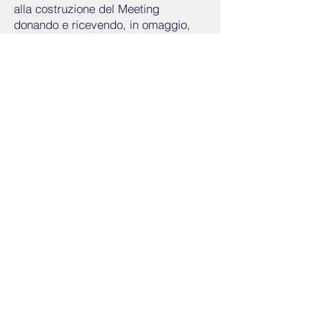
alla costruzione del Meeting
donando e ricevendo, in omaggio,
un'ottima bottiglia di vino proposta
dalle Cantine ROBIONE di Cerrina
Monferrato (AL).
Il Presidente, Natale Bevacqua
Foto Incontro