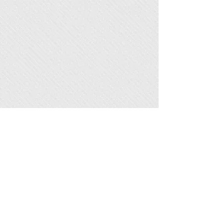
Mostra altro
Centro Culturale San Carlo
Borromeo
Luino (VA)
Sito web:
www.ccsancarloborromeo.com