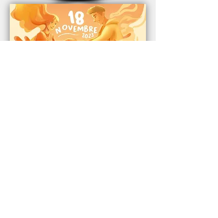
Centro Culturale San Carlo
Borromeo
Luino (VA)
Sito web:
www.ccsancarloborromeo.com
Email:
centroculturalesancarlob@gmail.com